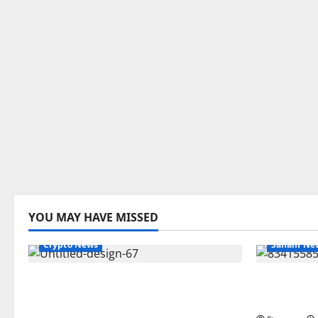
YOU MAY HAVE MISSED
Crypto News
Saham Ne
Investasi Emas Hari Ini: Panduan
Saham Per
Lengkap, Strategi, dan Prospek
Sektor, d
Terbaru