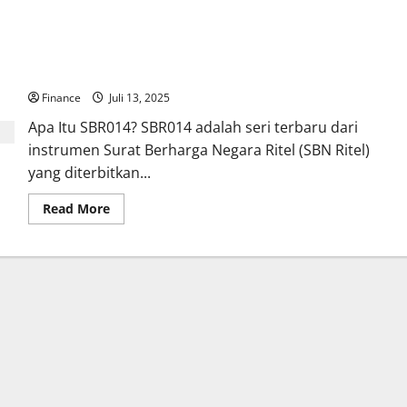
SBR014: Panduan Investasi Aman,
Menguntungkan, dan Dijamin Pemerintah
Finance
Juli 13, 2025
Apa Itu SBR014? SBR014 adalah seri terbaru dari
instrumen Surat Berharga Negara Ritel (SBN Ritel)
yang diterbitkan...
Read
Read More
more
about
SBR014:
Panduan
Investasi
Aman,
Menguntungkan,
dan
Dijamin
Pemerintah