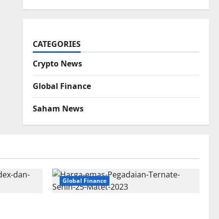
CATEGORIES
Crypto News
Global Finance
Saham News
Global Finance
anduan
Harga Buyback & Emas
Pegadaian Hari Ini (Update