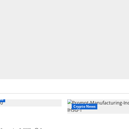
ws
Crypto News
 Hari Ini: Analisis IHSG,
an Tips Investasi 2025
Indeks Manufaktur: P
Lengkap dan Analisis