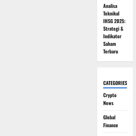
Analisa
Teknikal
IHSG 2025:
Strategi &
Indikator
Saham
Terbaru
CATEGORIES
Crypto
News
Global
Finance