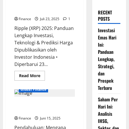
Lengkap Investasi, Teknologi &
Prediksi Harga
RECENT
POSTS
Finance
Juli 23, 2025
1
Ripple (XRP) 2025: Panduan
Investasi
Lengkap Investasi,
Emas Hari
Teknologi & Prediksi Harga
Ini:
Dipublikasikan oleh
Panduan
Investor Indonesia •
Lengkap,
Diperbarui 23...
Strategi,
dan
Read
Read More
more
Prospek
Crypto News
about
Terbaru
Ripple
Global Finance
(XRP)
2025:
Saham Per
Panduan
Lengkap
XRP Analisa Lengkap, Prediksi
Hari Ini:
Investasi,
Harga, dan Prospek Masa Depan
Teknologi
Analisis
&
Finance
Juni 15, 2025
Prediksi
IHSG,
Harga
Pendahuluan: Mengapa
Sektor, dan