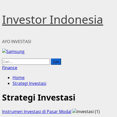
Skip
Investor Indonesia
to
content
AYO INVESTASI
Primary
Cari
Menu
untuk:
Finance
Home
Strategi Investasi
Strategi Investasi
Instrumen Investasi di Pasar Modal