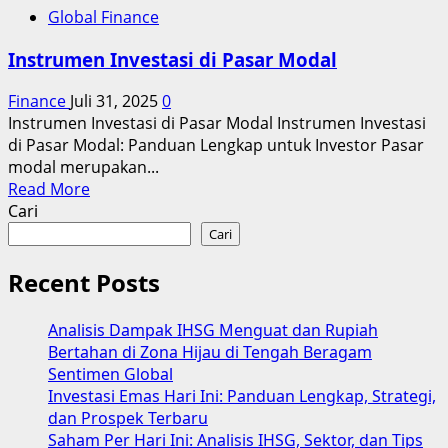
Global Finance
Instrumen Investasi di Pasar Modal
Finance
Juli 31, 2025
0
Instrumen Investasi di Pasar Modal Instrumen Investasi
di Pasar Modal: Panduan Lengkap untuk Investor Pasar
modal merupakan...
Read
Read More
more
Cari
about
Cari
Instrumen
Investasi
Recent Posts
di
Pasar
Analisis Dampak IHSG Menguat dan Rupiah
Modal
Bertahan di Zona Hijau di Tengah Beragam
Sentimen Global
Investasi Emas Hari Ini: Panduan Lengkap, Strategi,
dan Prospek Terbaru
Saham Per Hari Ini: Analisis IHSG, Sektor, dan Tips