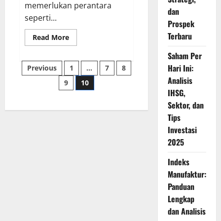
memerlukan perantara
dan
seperti...
Prospek
Terbaru
Read
Read More
more
about
Saham Per
Cryptocurrency:
Paginasi
Panduan
Hari Ini:
Previous
1
…
7
8
Lengkap,
Cara
Analisis
9
10
pos
Kerja,
IHSG,
dan
Keuntungannya
Sektor, dan
di
2025
Tips
Investasi
2025
Indeks
Manufaktur:
Panduan
Lengkap
dan Analisis