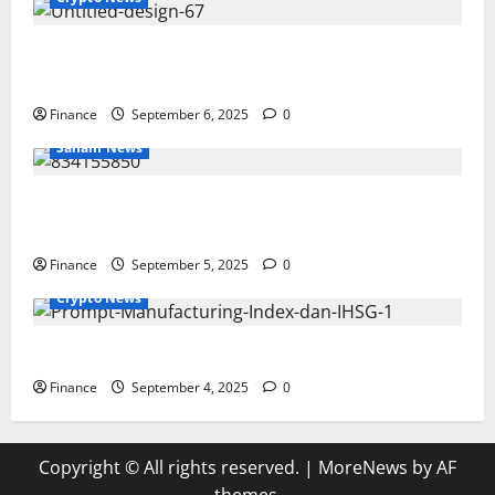
Investasi Emas Hari Ini: Panduan Lengkap, Strategi,
dan Prospek Terbaru
Finance
September 6, 2025
0
Saham News
Saham Per Hari Ini: Analisis IHSG, Sektor, dan Tips
Investasi 2025
Finance
September 5, 2025
0
Crypto News
Indeks Manufaktur: Panduan Lengkap dan Analisis
Finance
September 4, 2025
0
Copyright © All rights reserved.
|
MoreNews
by AF