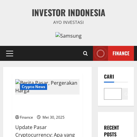
Skip
INVESTOR INDONESIA
to
content
AYO INVESTASI
FINANCE
Primary
Menu
CARI
Crypto News
Cari
Berita Pasar, Pergerakan Harga,
dan Analisis Tren 2025
Finance
Mei 30, 2025
Update Pasar
RECENT
POSTS
Cryptocurrency: Apa yang