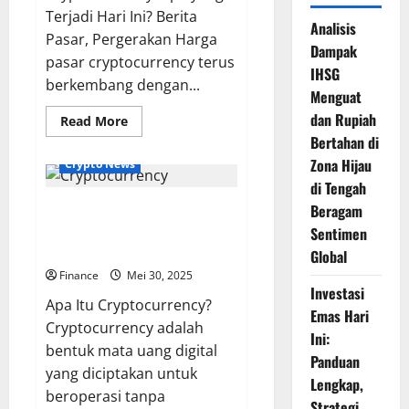
Terjadi Hari Ini? Berita
Analisis
Pasar, Pergerakan Harga
Dampak
pasar cryptocurrency terus
IHSG
berkembang dengan...
Menguat
dan Rupiah
Read
Read More
more
Bertahan di
about
Berita
Zona Hijau
Crypto News
Pasar,
Pergerakan
di Tengah
Harga,
Cryptocurrency: Panduan
Beragam
dan
Analisis
Lengkap, Cara Kerja, dan
Sentimen
Tren
2025
Keuntungannya di 2025
Global
Finance
Mei 30, 2025
Investasi
Apa Itu Cryptocurrency?
Emas Hari
Cryptocurrency adalah
Ini:
bentuk mata uang digital
Panduan
yang diciptakan untuk
Lengkap,
beroperasi tanpa
Strategi,