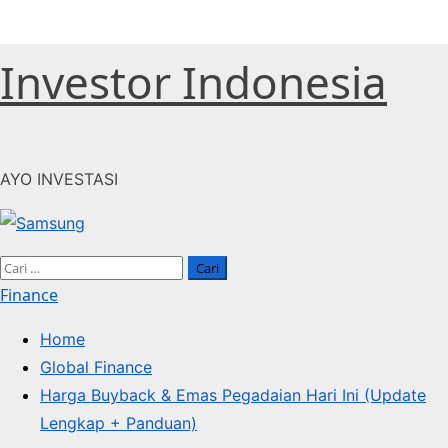
Skip
Investor Indonesia
to
content
AYO INVESTASI
Primary
Cari
Menu
untuk:
Finance
Home
Global Finance
Harga Buyback & Emas Pegadaian Hari Ini (Update
Lengkap + Panduan)