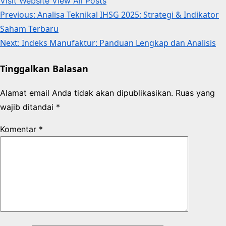
Visit Website
View All Posts
Post
Previous:
Analisa Teknikal IHSG 2025: Strategi & Indikator
Saham Terbaru
navigation
Next:
Indeks Manufaktur: Panduan Lengkap dan Analisis
Tinggalkan Balasan
Alamat email Anda tidak akan dipublikasikan.
Ruas yang
wajib ditandai
*
Komentar
*