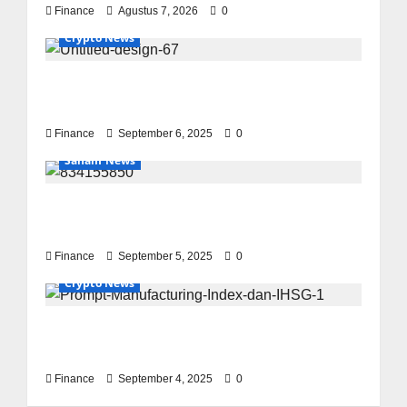
Finance
Agustus 7, 2026
0
Crypto News
Investasi Emas Hari Ini: Panduan Lengkap,
Strategi, dan Prospek Terbaru
Finance
September 6, 2025
0
Saham News
Saham Per Hari Ini: Analisis IHSG, Sektor, dan
Tips Investasi 2025
Finance
September 5, 2025
0
Crypto News
Indeks Manufaktur: Panduan Lengkap dan
Analisis
Finance
September 4, 2025
0