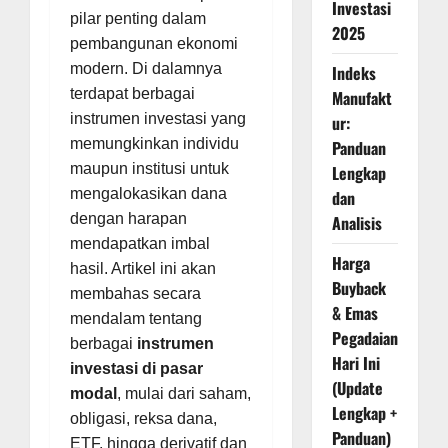
Investasi
pilar penting dalam
2025
pembangunan ekonomi
modern. Di dalamnya
Indeks
terdapat berbagai
Manufakt
instrumen investasi yang
ur:
memungkinkan individu
Panduan
maupun institusi untuk
Lengkap
mengalokasikan dana
dan
dengan harapan
Analisis
mendapatkan imbal
Harga
hasil. Artikel ini akan
Buyback
membahas secara
& Emas
mendalam tentang
Pegadaian
berbagai
instrumen
Hari Ini
investasi di pasar
(Update
modal
, mulai dari saham,
Lengkap +
obligasi, reksa dana,
Panduan)
ETF, hingga derivatif dan