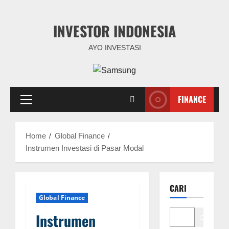
Skip
INVESTOR INDONESIA
to
content
AYO INVESTASI
FINANCE
Primary
Menu
Home
Global Finance
Instrumen Investasi di Pasar Modal
CARI
Global Finance
Instrumen
Cari