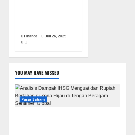
Thailand vs Kamboja :
Perang Perbatasan dan
Dampak Ekonomi Global
Finance
Juli 26, 2025
1
YOU MAY HAVE MISSED
Pasar Saham
Analisis Dampak IHSG Menguat dan Rupiah
Bertahan di Zona Hijau di Tengah Beragam
Sentimen Global