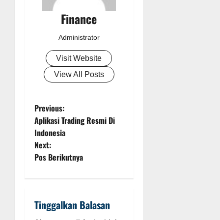
Finance
Administrator
Visit Website
View All Posts
P
Previous:
Aplikasi Trading Resmi Di
o
Indonesia
Next:
s
Pos Berikutnya
t
n
Tinggalkan Balasan
a