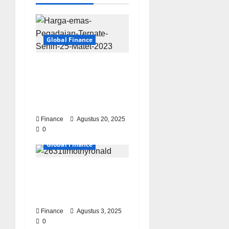
Global Finance
Harga Buyback & Emas
Pegadaian Hari Ini
(Update Lengkap +
Panduan)
Finance
Agustus 20, 2025
0
Global Finance
Cara Sukses di Usia
Muda ala Timothy
Ronald
Finance
Agustus 3, 2025
0
Global Finance