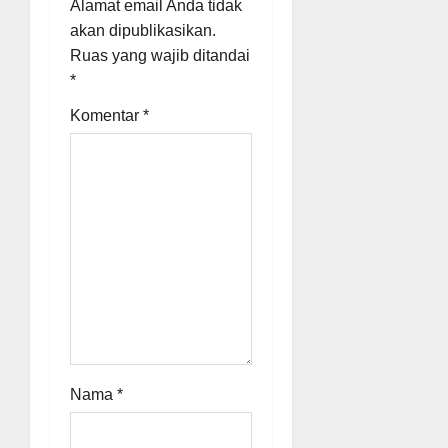
Alamat email Anda tidak
v
akan dipublikasikan.
Ruas yang wajib ditandai
i
*
g
Komentar
*
a
t
i
o
n
Nama
*