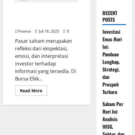
Pengaruh Reaksi Pasar
RECENT
Terhadap Harga Saham di Bursa
POSTS
Efek Indonesia
Investasi
Finance
Juli 16, 2025
0
Emas Hari
Pasar saham merupakan
Ini:
refleksi dari ekspektasi,
Panduan
emosi, dan interpretasi
Lengkap,
investor terhadap
Strategi,
informasi yang tersedia. Di
dan
Bursa Efek...
Prospek
Read
Read More
Terbaru
more
about
Pengaruh
Saham Per
Reaksi
Hari Ini:
Pasar
Terhadap
Analisis
Harga
Saham
IHSG,
di
Bursa
Sektor, dan