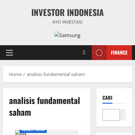
Skip
INVESTOR INDONESIA
to
content
AYO INVESTASI
FINANCE
Primary
Menu
Home
analisis fundamental saham
analisis fundamental
CARI
saham
Cari
Global Finance
Saham News