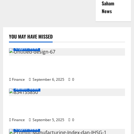
Saham
News
YOU MAY HAVE MISSED
Crypto News
Investasi Emas Hari Ini: Panduan Lengkap, Strategi,
dan Prospek Terbaru
Finance
September 6, 2025
0
Saham News
Saham Per Hari Ini: Analisis IHSG, Sektor, dan Tips
Investasi 2025
Finance
September 5, 2025
0
Crypto News