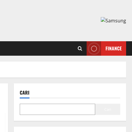
FINANCE
CARI
Cari