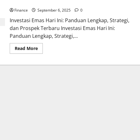
Prospek Terbaru
Finance
September 6, 2025
0
Investasi Emas Hari Ini: Panduan Lengkap, Strategi,
dan Prospek Terbaru Investasi Emas Hari Ini:
Panduan Lengkap, Strategi,...
Read
Read More
more
about
Investasi
Emas
Hari
Ini:
Panduan
Lengkap,
Strategi,
dan
Prospek
Terbaru