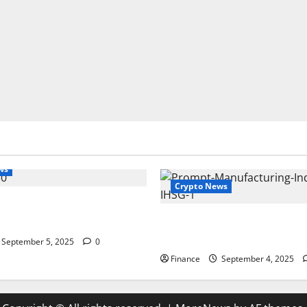
ws
Crypto News
ari Ini: Analisis IHSG,
 Tips Investasi 2025
Indeks Manufaktur: Panduan
dan Analisis
September 5, 2025
0
Finance
September 4, 2025