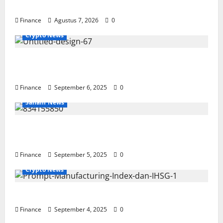
di Zona Hijau di Tengah Beragam Sentimen Global
Finance
Agustus 7, 2026
0
Crypto News
Investasi Emas Hari Ini: Panduan Lengkap, Strategi,
dan Prospek Terbaru
Finance
September 6, 2025
0
Saham News
Saham Per Hari Ini: Analisis IHSG, Sektor, dan Tips
Investasi 2025
Finance
September 5, 2025
0
Crypto News
Indeks Manufaktur: Panduan Lengkap dan Analisis
Finance
September 4, 2025
0