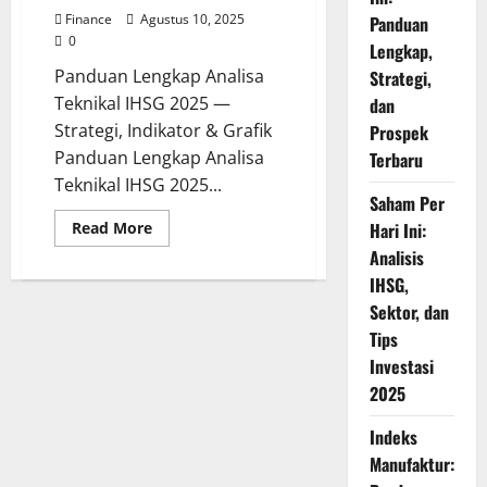
Finance
Agustus 10, 2025
Panduan
0
Lengkap,
Panduan Lengkap Analisa
Strategi,
Teknikal IHSG 2025 —
dan
Strategi, Indikator & Grafik
Prospek
Panduan Lengkap Analisa
Terbaru
Teknikal IHSG 2025...
Saham Per
Read
Read More
Hari Ini:
more
Analisis
about
Analisa
IHSG,
Teknikal
IHSG
Sektor, dan
2025:
Strategi
Tips
&
Indikator
Investasi
Saham
2025
Terbaru
Indeks
Manufaktur: