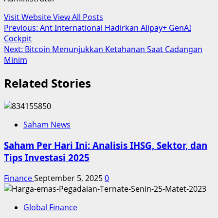
Visit Website
View All Posts
Post
Previous:
Ant International Hadirkan Alipay+ GenAI
Cockpit
navigation
Next:
Bitcoin Menunjukkan Ketahanan Saat Cadangan
Minim
Related Stories
Saham News
Saham Per Hari Ini: Analisis IHSG, Sektor, dan
Tips Investasi 2025
Finance
September 5, 2025
0
Global Finance