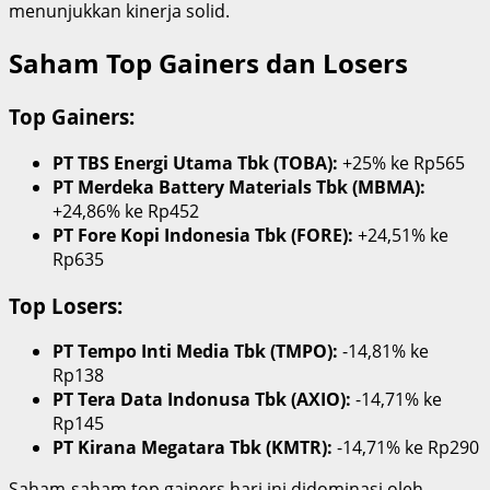
menunjukkan kinerja solid.
Saham Top Gainers dan Losers
Top Gainers:
PT TBS Energi Utama Tbk (TOBA):
+25% ke Rp565
PT Merdeka Battery Materials Tbk (MBMA):
+24,86% ke Rp452
PT Fore Kopi Indonesia Tbk (FORE):
+24,51% ke
Rp635
Top Losers:
PT Tempo Inti Media Tbk (TMPO):
-14,81% ke
Rp138
PT Tera Data Indonusa Tbk (AXIO):
-14,71% ke
Rp145
PT Kirana Megatara Tbk (KMTR):
-14,71% ke Rp290
Saham-saham top gainers hari ini didominasi oleh