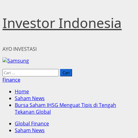
Skip
Investor Indonesia
to
content
AYO INVESTASI
Primary
Cari
Menu
untuk:
Finance
Home
Saham News
Bursa Saham IHSG Menguat Tipis di Tengah
Tekanan Global
Global Finance
Saham News