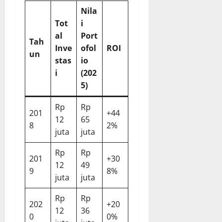
Nila
Tot
i
al
Port
Tah
Inve
ofol
ROI
un
stas
io
i
(202
5)
Rp
Rp
201
+44
12
65
8
2%
juta
juta
Rp
Rp
201
+30
12
49
9
8%
juta
juta
Rp
Rp
202
+20
12
36
0
0%