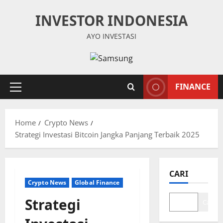
Skip
INVESTOR INDONESIA
to
content
AYO INVESTASI
FINANCE
Primary
Menu
Home
Crypto News
Strategi Investasi Bitcoin Jangka Panjang Terbaik 2025
CARI
Crypto News
Global Finance
Strategi
Cari