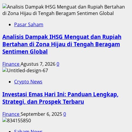
Pasar Saham
Analisis Dampak IHSG Menguat dan Rupiah
Bertahan di Zona Hijau di Tengah Beragam
Sentimen Global
Finance
Agustus 7, 2026
0
Crypto News
Investasi Emas Hari Ini: Panduan Lengkap,
Strategi, dan Prospek Terbaru
Finance
September 6, 2025
0
Saham News