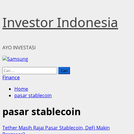
Skip
Investor Indonesia
to
content
AYO INVESTASI
Primary
Cari
Menu
untuk:
Finance
Home
pasar stablecoin
pasar stablecoin
Tether Masih Rajai Pasar Stablecoin, DeFi Makin