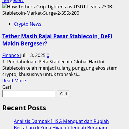
Bergeser?
Crypto News
Tether Masih Rajai Pasar Stablecoin, DeFi
Makin Bergeser?
Finance
Juli 13, 2025
0
1. Pendahuluan: Peta Stablecoin Global Hari Ini
Stablecoin telah menjadi tulang punggung ekosistem
crypto, khususnya untuk transaksi...
Read
Read More
more
Cari
about
Cari
Tether
Masih
Recent Posts
Rajai
Pasar
Analisis Dampak IHSG Menguat dan Rupiah
Stablecoin,
Bertahan di Zona Hijau di Tengah Beragam