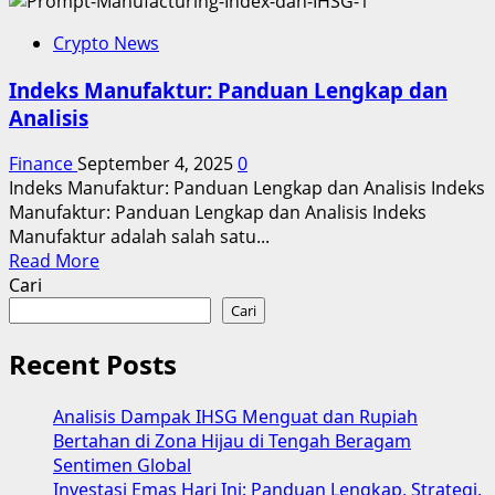
Crypto News
Indeks Manufaktur: Panduan Lengkap dan
Analisis
Finance
September 4, 2025
0
Indeks Manufaktur: Panduan Lengkap dan Analisis Indeks
Manufaktur: Panduan Lengkap dan Analisis Indeks
Manufaktur adalah salah satu...
Read
Read More
more
Cari
about
Cari
Indeks
Manufaktur:
Recent Posts
Panduan
Lengkap
Analisis Dampak IHSG Menguat dan Rupiah
dan
Bertahan di Zona Hijau di Tengah Beragam
Analisis
Sentimen Global
Investasi Emas Hari Ini: Panduan Lengkap, Strategi,