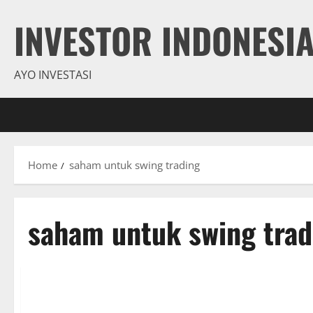
Skip
INVESTOR INDONESI
to
content
AYO INVESTASI
Home
saham untuk swing trading
saham untuk swing trad