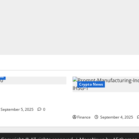
ws
Crypto News
ari Ini: Analisis IHSG,
 Tips Investasi 2025
Indeks Manufaktur: Panduan
dan Analisis
September 5, 2025
0
Finance
September 4, 2025