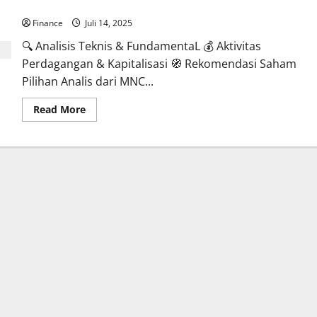
penutupan sesi kedua Senin, 14 Juli 2025
Finance
Juli 14, 2025
🔍 Analisis Teknis & FundamentaL 💰 Aktivitas
Perdagangan & Kapitalisasi 🧭 Rekomendasi Saham
Pilihan Analis dari MNC...
Read
Read More
more
about
IHSG
ditutup
menguat
sekitar
0,71%
ke
level
7.097,15
pada
penutupan
sesi
kedua
Senin,
14
Juli
2025