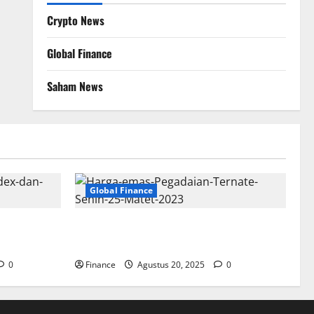
Crypto News
Global Finance
Saham News
Global Finance
 Lengkap
Harga Buyback & Emas Pegadaian Hari
Ini (Update Lengkap + Panduan)
0
Finance
Agustus 20, 2025
0