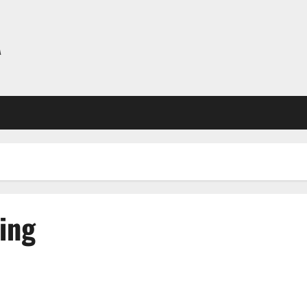
A
ing
IHSG ditutup menguat sekitar 0,71% ke level 7.097,15 pada