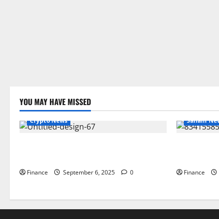
YOU MAY HAVE MISSED
Crypto News
Saham Ne
Investasi Emas Hari Ini: Panduan
Saham Per H
Lengkap, Strategi, dan Prospek Terbaru
Sektor, dan
Finance
September 6, 2025
0
Finance