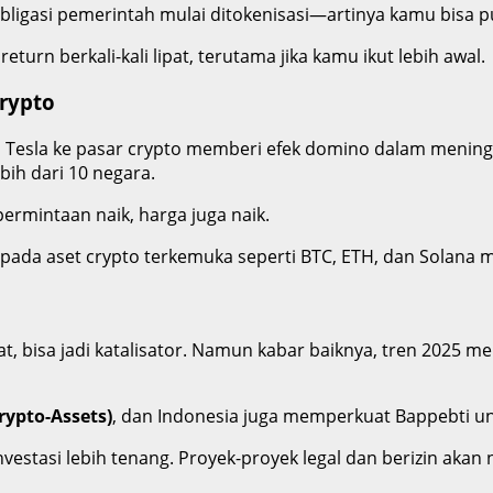
gga obligasi pemerintah mulai ditokenisasi—artinya kamu bisa 
eturn berkali-kali lipat, terutama jika kamu ikut lebih awal.
rypto
n Tesla ke pasar crypto memberi efek domino dalam meningk
ebih dari 10 negara.
ermintaan naik, harga juga naik.
ada aset crypto terkemuka seperti BTC, ETH, dan Solana men
, bisa jadi katalisator. Namun kabar baiknya, tren 2025 m
rypto-Assets)
, dan Indonesia juga memperkuat Bappebti u
vestasi lebih tenang. Proyek-proyek legal dan berizin akan n