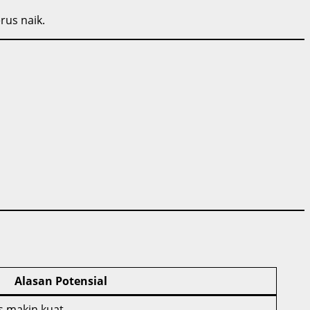
rus naik.
Alasan Potensial
s makin kuat