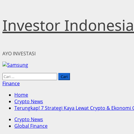
Skip
Investor Indonesia
to
content
AYO INVESTASI
Primary
Cari
Menu
untuk:
Finance
Home
Crypto News
Terungkap! 7 Strategi Kaya Lewat Crypto & Ekonomi 
Crypto News
Global Finance